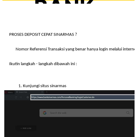
BANK-
SINARMAS
PROSES DEPOSIT CEPAT SINARMAS ?
Nomor Referensi Transaksi yang benar hanya login melalui inte
Ikutin langkah - langkah dibawah ini :
1. Kunjungi situs sinarmas