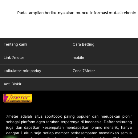
Pada tampilan berikutnya akan muncul informasi mutasi rekening 
Tentang kami
Cara Betting
Link 7meter
mobile
kalkulator-mix-parlay
Zona 7Meter
Anti Blokir
7meter
adalah situs sportbook paling populer dan merupakan pionir
sebagai platform agen taruhan terpercaya di Indonesia. Daftar sekarang
juga dan dapatkan kesempatan mendapatkan promo menarik, hanya
dengan 1 akun saja setiap member berkesempatan memainkan semua