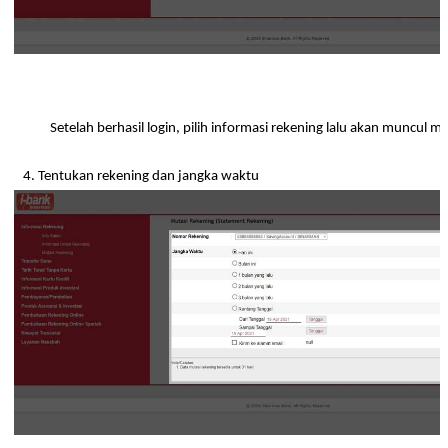
Setelah berhasil login, pilih informasi rekening lalu akan muncul m
4. Tentukan rekening dan jangka waktu