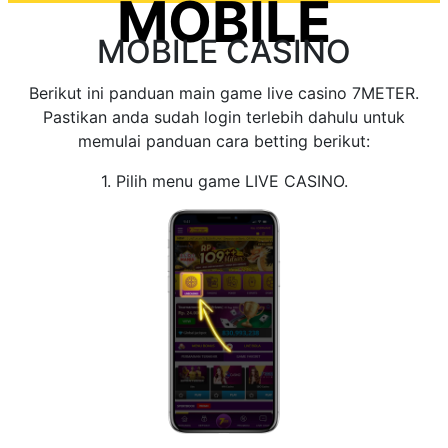
MOBILE
MOBILE CASINO
Berikut ini panduan main game live casino 7METER.
Pastikan anda sudah login terlebih dahulu untuk
memulai panduan cara betting berikut:
1. Pilih menu game LIVE CASINO.