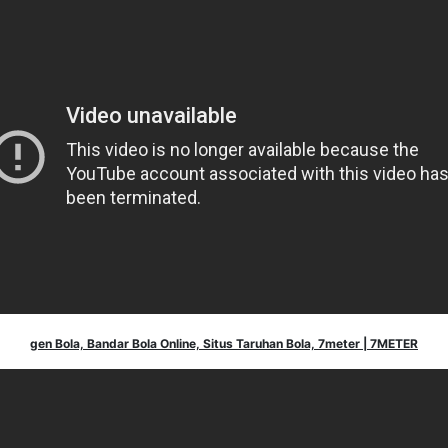
gen Bola, Bandar Bola Online, Situs Taruhan Bola, 7meter | 7METER