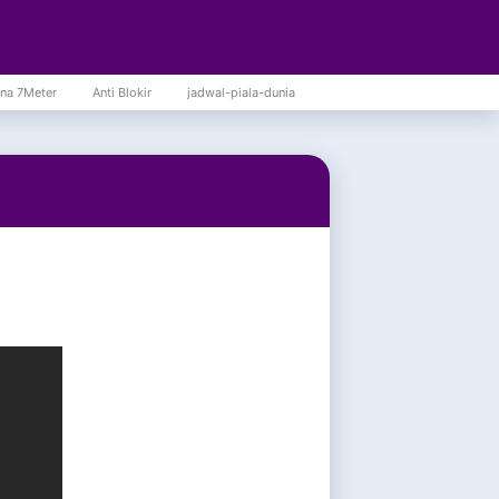
na 7Meter
Anti Blokir
jadwal-piala-dunia