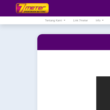
Tentang Kami
Link 7meter
Info