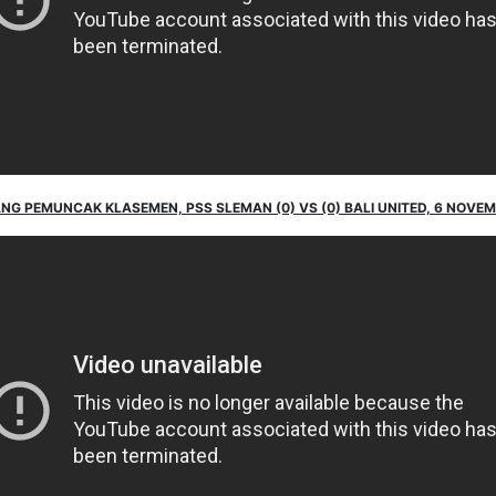
G PEMUNCAK KLASEMEN, PSS SLEMAN (0) VS (0) BALI UNITED, 6 NOVEM