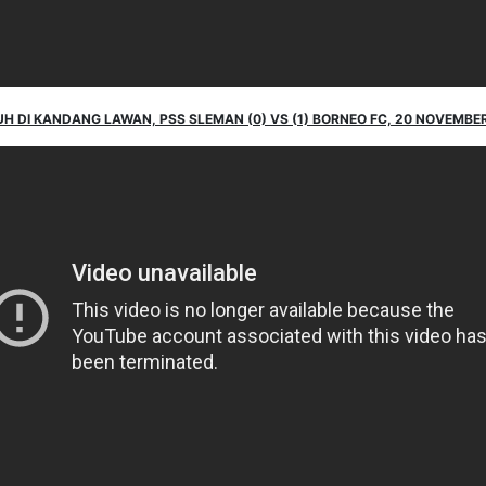
UH DI KANDANG LAWAN, PSS SLEMAN (0) VS (1) BORNEO FC, 20 NOVEMBER