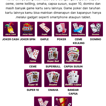
ceme, ceme keliling, omaha, capsa susun, super 10, domino dan
masih banyak game kartu seru lainnya. Game poker dan taruhan
kartu lainnya kamu bisa mainkan dimanapun dan kapanpun hanya
.melalui gadget seperti smartphone ataupun tablet.
JOKER CASH
JOKER SPIN
GAPLE
POKER
CEME
DOMINO
KELILING
CEME
SUPERBULL
CAPSA SUSUN
SUPER 10
OMAHA
BANDAR
CAPSA