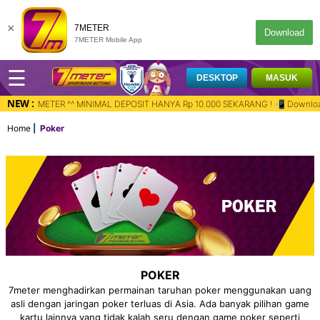
×
7METER
Download
7METER Mobile App
☰
DESKTOP
MASUK
NEW :
 DI 7METER ^^ MINIMAL DEPOSIT HANYA Rp 10.000 SEKARANG ! 📲 Download Aplik
Home
Poker
POKER
7meter menghadirkan permainan taruhan poker menggunakan uang
asli dengan jaringan poker terluas di Asia. Ada banyak pilihan game
kartu lainnya yang tidak kalah seru dengan game poker seperti