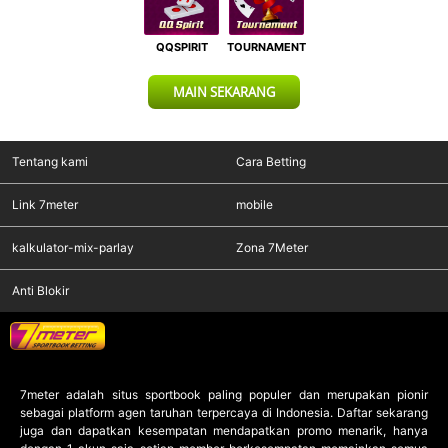
QQSPIRIT
TOURNAMENT
MAIN SEKARANG
Tentang kami
Cara Betting
Link 7meter
mobile
kalkulator-mix-parlay
Zona 7Meter
Anti Blokir
7meter
adalah situs sportbook paling populer dan merupakan pionir
sebagai platform agen taruhan terpercaya di Indonesia. Daftar sekarang
juga dan dapatkan kesempatan mendapatkan promo menarik, hanya