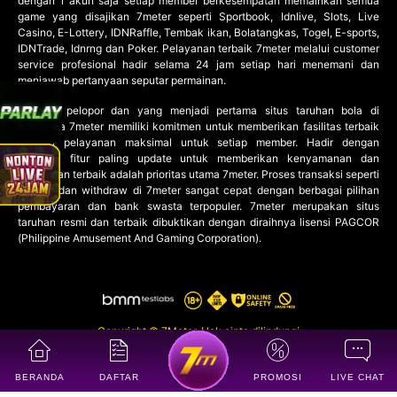
dengan 1 akun saja setiap member berkesempatan memainkan semua
game yang disajikan 7meter seperti Sportbook, Idnlive, Slots, Live
Casino, E-Lottery, IDNRaffle, Tembak ikan, Bolatangkas, Togel, E-sports,
IDNTrade, Idnrng dan Poker. Pelayanan terbaik 7meter melalui customer
service profesional hadir selama 24 jam setiap hari menemani dan
menjawab pertanyaan seputar permainan.
Sebagai pelopor dan yang menjadi pertama situs taruhan bola di
Indonesia 7meter memiliki komitmen untuk memberikan fasilitas terbaik
dengan pelayanan maksimal untuk setiap member. Hadir dengan
berbagai fitur paling update untuk memberikan kenyamanan dan
keamanan terbaik adalah prioritas utama 7meter. Proses transaksi seperti
deposit dan withdraw di 7meter sangat cepat dengan berbagai pilihan
pembayaran dan bank swasta terpopuler. 7meter merupakan situs
taruhan resmi dan terbaik dibuktikan dengan diraihnya lisensi PAGCOR
(Philippine Amusement And Gaming Corporation).
Copyright © 7Meter. Hak cipta dilindungi
BERANDA
DAFTAR
PROMOSI
LIVE CHAT